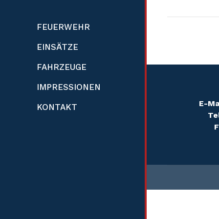
FEUERWEHR
EINSÄTZE
FAHR­ZEUGE
IMPRES­SIONEN
E-Ma
KONTAKT
Te
F